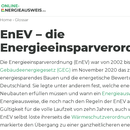
Home
›
Glossar
EnEV – die
Energieeinsparvero
Die Energieeinsparverordnung (EnEV) war von 2002 bis
Gebäudeenergiegesetz (GEG)
im November 2020 das z
energiesparendes Bauen und die energetische Bewer
Deutschland. Sie legte unter anderem fest, welche e
Neubauten erfüllen müssen und wann ein
Energieaus
Energieausweise, die noch nach den Regeln der EnEV a
Gültigkeit für die volle Laufzeit von zehn Jahren, auc
EnEV selbst löste ihrerseits die
Wärmeschutzverordnu
markierte den Übergang zu einer ganzheitlicheren en