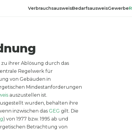
Verbrauchsausweis
Bedarfsausweis
Gewerbe
R
rdnung
 zu ihrer Ablösung durch das
entrale Regelwerk für
tung von Gebäuden in
nergetischen Mindestanforderungen
weis
auszustellen ist.
usgestellt wurden, behalten ihre
h wenn inzwischen das
GEG
gilt. Die
ng
) von 1977 bzw. 1995 ab und
ergetischen Betrachtung von