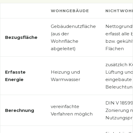
WOHNGEBÄUDE
NICHTWOH
Gebäudenutzfläche
Nettogrundf
(aus der
erfasst alle
Bezugsfläche
Wohnfläche
bzw. gekühl
abgeleitet)
Flächen
zusätzlich K
Erfasste
Heizung und
Lüftung un
Energie
Warmwasser
eingebaute
Beleuchtun
DIN V 18599
vereinfachte
Berechnung
Zonierung 
Verfahren möglich
Nutzungspro