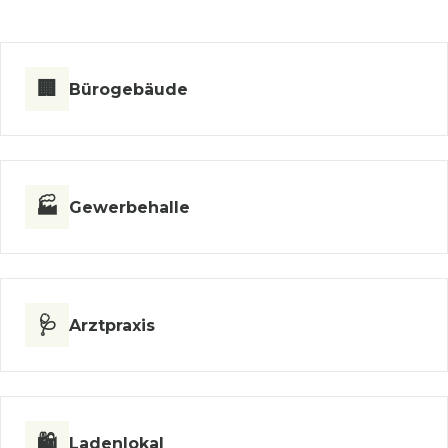
🏢
Bürogebäude
🏭
Gewerbehalle
🩺
Arztpraxis
🛍️
Ladenlokal