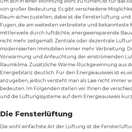
Um sich in einer Wohnung wohl zu fühlen, ist für das 
von großer Bedeutung. Es gibt verschiedene Möglichke
Raum sicherzustellen, dabei ist die Fensterlüftung un
Fugen, die am weitesten verbreitete und bekannteste M
mittlerweile durch luftdichte, energieeinsparende B
nicht mehr zeitgemäß. Zentrale oder dezentrale Lüftu
modernisierten Immobilien immer mehr Verbreitung. D
Vorwärmung und Anfeuchtung der einströmenden Luft, 
Raumklima. Zusätzliche Wärme-Rückgewinnung aus der
Energiebilanz deutlich. Für den Energieausweis ist es wi
anzugeben, jedoch versteht man als Laie nicht immer 
bedeuten. Im Folgenden stellen wir Ihnen die versch
und die Lüftungssysteme auf dem Energieausweis kurz
Die Fensterlüftung
Die wohl einfachste Art der Lüftung ist die Fensterlüft