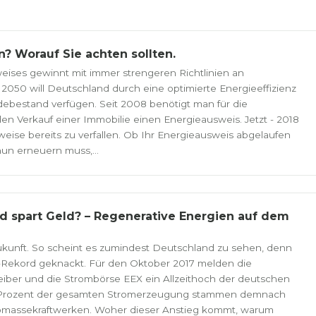
? Worauf Sie achten sollten.
eises gewinnt mit immer strengeren Richtlinien an
2050 will Deutschland durch eine optimierte Energieeffizienz
ebestand verfügen. Seit 2008 benötigt man für die
en Verkauf einer Immobilie einen Energieausweis. Jetzt - 2018
eise bereits zu verfallen. Ob Ihr Energieausweis abgelaufen
un erneuern muss,...
nd spart Geld? – Regenerative Energien auf dem
ukunft. So scheint es zumindest Deutschland zu sehen, denn
m-Rekord geknackt. Für den Oktober 2017 melden die
iber und die Strombörse EEX ein Allzeithoch der deutschen
1 Prozent der gesamten Stromerzeugung stammen demnach
Biomassekraftwerken. Woher dieser Anstieg kommt, warum