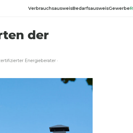
Verbrauchsausweis
Bedarfsausweis
Gewerbe
R
rten der
rtifizierter Energieberater ·