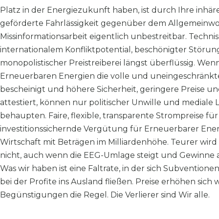
Platz in der Energiezukunft haben, ist durch Ihre inhär
geförderte Fahrlässigkeit gegenüber dem Allgemeinw
Missinformationsarbeit eigentlich unbestreitbar. Technisc
internationalem Konfliktpotential, beschönigter Störun
monopolistischer Preistreiberei längst überflüssig. We
Erneuerbaren Energien die volle und uneingeschränkt
bescheinigt und höhere Sicherheit, geringere Preise un
attestiert, können nur politischer Unwille und mediale
behaupten. Faire, flexible, transparente Strompreise f
investitionssichernde Vergütung für Erneuerbarer Energ
Wirtschaft mit Beträgen im Milliardenhöhe. Teurer wi
nicht, auch wenn die EEG-Umlage steigt und Gewinne 
Was wir haben ist eine Faltrate, in der sich Subventione
bei der Profite ins Ausland fließen. Preise erhöhen sic
Begünstigungen die Regel. Die Verlierer sind Wir alle.