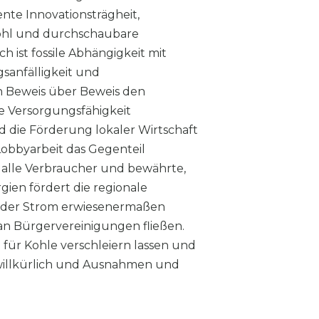
ente Innovationsträgheit,
ohl und durchschaubare
h ist fossile Abhängigkeit mit
gsanfälligkeit und
nn Beweis über Beweis den
e Versorgungsfähigkeit
d die Förderung lokaler Wirtschaft
 Lobbyarbeit das Gegenteil
ür alle Verbraucher und bewährte,
ien fördert die regionale
rd der Strom erwiesenermaßen
an Bürgervereinigungen fließen.
n für Kohle verschleiern lassen und
h willkürlich und Ausnahmen und