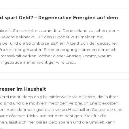
nd spart Geld? – Regenerative Energien auf dem
ukunft. So scheint es zumindest Deutschland zu sehen, denn
m-Rekord geknackt. Für den Oktober 2017 melden die
iber und die Strombörse EEX ein Allzeithoch der deutschen
1 Prozent der gesamten Stromerzeugung stammen demnach
Biomassekraftwerken. Woher dieser Anstieg kommt, warum
hngebäude immer wichtiger wird und...
resser im Haushalt
rei mehr, denn es gibt mittlerweile viele Geräte, die in ihrer
nd sind und die mit ihrem niedrigen Verbrauch Energiekosten
. Aber dennoch gibt es in vielen Haushalten Geräte, die eine
r einfachen Tricks und mit dem richtigen Blick für die
en, lässt sich hier bares Geld sparen und die Umwelt kann
–...