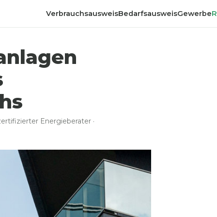
Verbrauchsausweis
Bedarfsausweis
Gewerbe
R
anlagen
s
chs
rtifizierter Energieberater ·