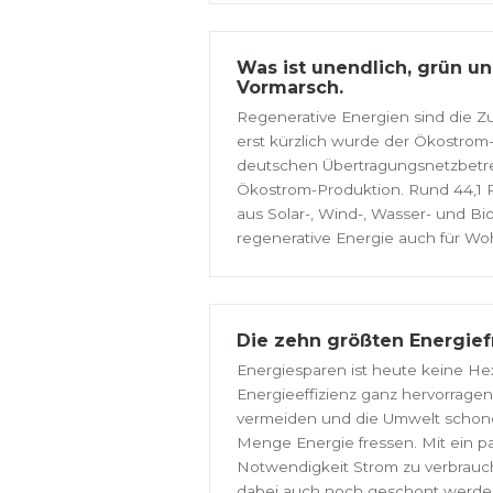
Was ist unendlich, grün u
Vormarsch.
Regenerative Energien sind die Z
erst kürzlich wurde der Ökostro
deutschen Übertragungsnetzbetre
Ökostrom-Produktion. Rund 44,
aus Solar-, Wind-, Wasser- und 
regenerative Energie auch für Wo
Die zehn größten Energief
Energiesparen ist heute keine Hexe
Energieeffizienz ganz hervorrage
vermeiden und die Umwelt schonen
Menge Energie fressen. Mit ein paa
Notwendigkeit Strom zu verbrauch
dabei auch noch geschont werden 